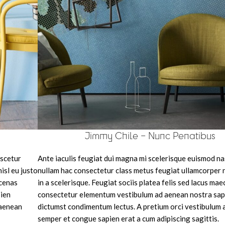
Jimmy Chile – Nunc Penatibus
ascetur
Ante iaculis feugiat dui magna mi scelerisque euismod n
isl eu justo
nullam hac consectetur class metus feugiat ullamcorper n
ecenas
in a scelerisque. Feugiat sociis platea felis sed lacus ma
ien
consectetur elementum vestibulum ad aenean nostra sap
 aenean
dictumst condimentum lectus. A pretium orci vestibulum
semper et congue sapien erat a cum adipiscing sagittis.