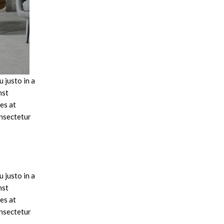
 justo in a
mst
es at
onsectetur
 justo in a
mst
es at
onsectetur