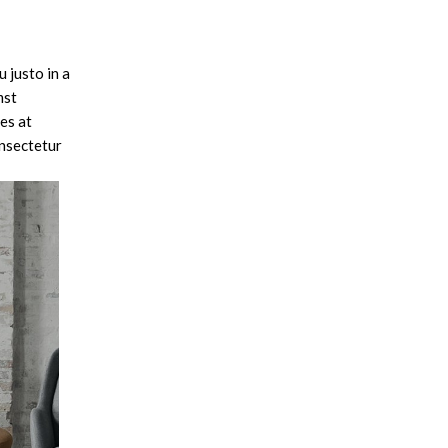
 justo in a
mst
es at
onsectetur