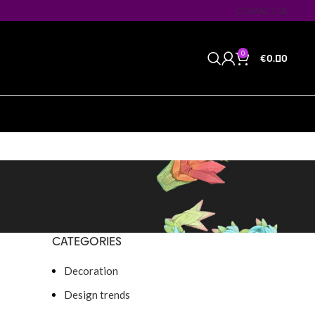
CONTACT US
0
€
0.00
CATEGORIES
Decoration
Design trends