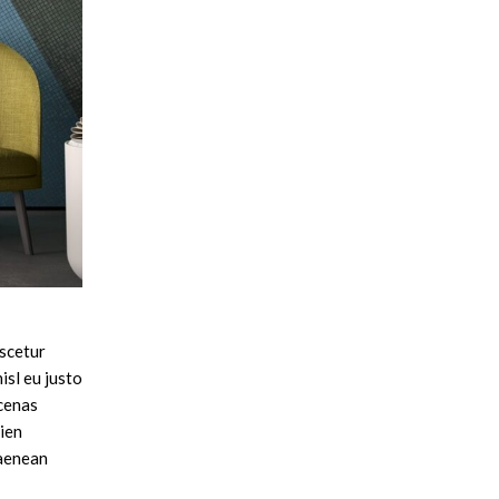
ascetur
isl eu justo
ecenas
ien
 aenean