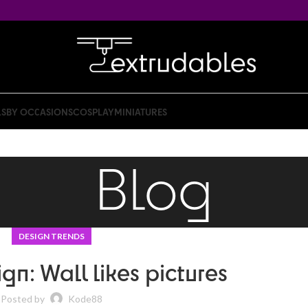
LS
BY OCCASIONS
COSPLAY
MINIATURES
Blog
DESIGN TRENDS
gn: Wall likes pictures
Posted by
Kode88