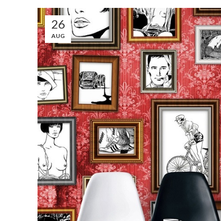
26
AUG