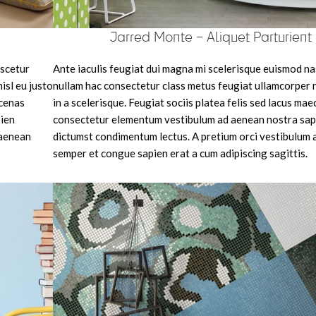
Jarred Monte – Aliquet Parturient
ascetur
Ante iaculis feugiat dui magna mi scelerisque euismod n
isl eu justo
nullam hac consectetur class metus feugiat ullamcorper n
ecenas
in a scelerisque. Feugiat sociis platea felis sed lacus ma
ien
consectetur elementum vestibulum ad aenean nostra sap
 aenean
dictumst condimentum lectus. A pretium orci vestibulum
semper et congue sapien erat a cum adipiscing sagittis.