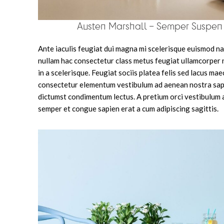
Austen Marshall – Semper Suspen
Ante iaculis feugiat dui magna mi scelerisque euismod n
nullam hac consectetur class metus feugiat ullamcorper n
in a scelerisque. Feugiat sociis platea felis sed lacus ma
consectetur elementum vestibulum ad aenean nostra sap
dictumst condimentum lectus. A pretium orci vestibulum
semper et congue sapien erat a cum adipiscing sagittis.