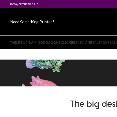
info@extrudables.ie
Need Something Printed?
TABLE TOP GAMING
DRAGONS
CLICKIES
FLEXI ANIMALS
POKEBAL
The big desi