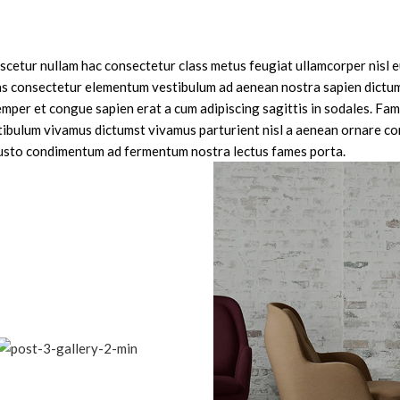
scetur nullam hac consectetur class metus feugiat ullamcorper nisl eu
enas consectetur elementum vestibulum ad aenean nostra sapien dictu
mper et congue sapien erat a cum adipiscing sagittis in sodales. Fam
tibulum vivamus dictumst vivamus parturient nisl a aenean ornare c
 a justo condimentum ad fermentum nostra lectus fames porta.