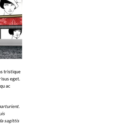
s tristique
risus eget.
squ ac
arturient.
uis
a sagittis