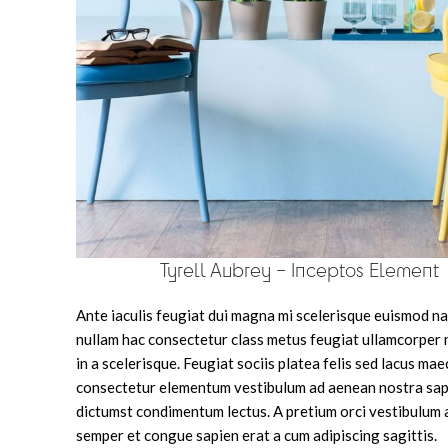
Tyrell Aubrey – Inceptos Element
Ante iaculis feugiat dui magna mi scelerisque euismod n
nullam hac consectetur class metus feugiat ullamcorper n
in a scelerisque. Feugiat sociis platea felis sed lacus ma
consectetur elementum vestibulum ad aenean nostra sap
dictumst condimentum lectus. A pretium orci vestibulum
semper et congue sapien erat a cum adipiscing sagittis.