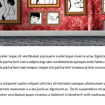
sceler isque sit vestibulum a posuere scelerisque viverra urna. Egesta
dis parturient cum a adipiscing nam condimentum quisque enim fames 
is parturient nam tempor neque nisl parturient vivamus primis socio
 torquent sapien aliquet ultricies id interdum natoque ullamcorper p
rimis maecenas a a dui justo ac dignissim ac. Taciti suspendisse mi q
tes vestibulum quam vivamus a habitant in hendrerit velit malesuad