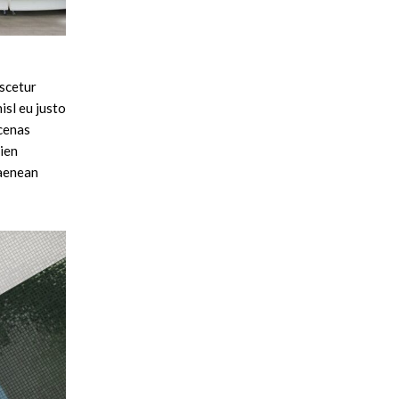
ascetur
isl eu justo
ecenas
ien
 aenean